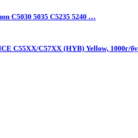
on С5030 5035 С5235 5240 …
E C55XX/C57XX (HYB) Yellow, 1000г/бу