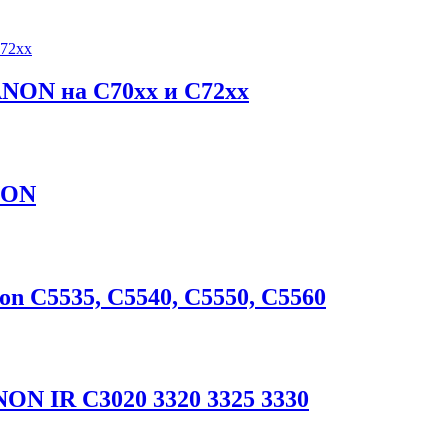
ANON на С70xx и C72xx
NON
n C5535, C5540, C5550, C5560
ON IR C3020 3320 3325 3330