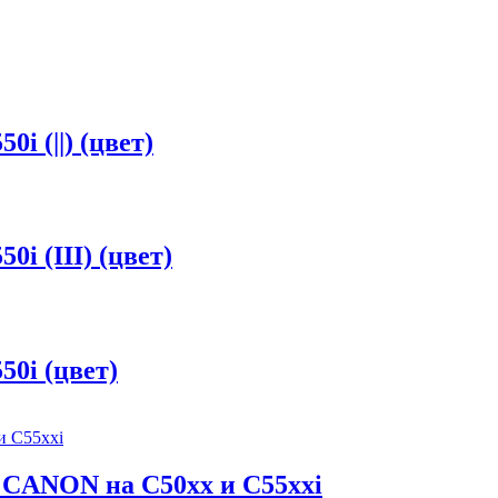
 (||) (цвет)
 (III) (цвет)
0i (цвет)
 CANON на C50xx и C55xxi